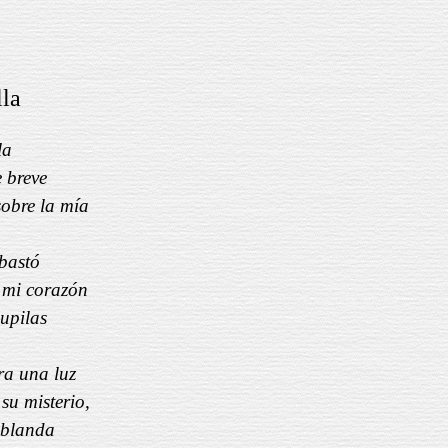
lla
la
e breve
sobre la mía
 bastó
 mi corazón
pupilas
ra una luz
su misterio,
 blanda