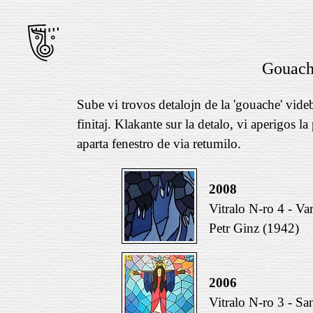
Gouac
Sube vi trovos detalojn de la 'gouache' videbl
finitaj. Klakante sur la detalo, vi aperigos l
aparta fenestro de via retumilo.
2008
Vitralo N-ro 4 - Va
Petr Ginz (1942)
2006
Vitralo N-ro 3 - Sa